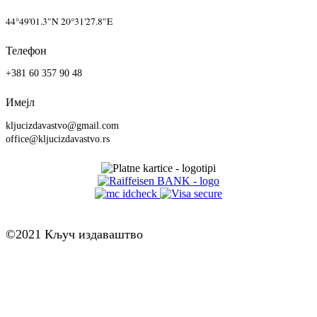
44°49'01.3"N 20°31'27.8"E
Телефон
+381 60 357 90 48
Имејл
kljucizdavastvo@gmail.com
office@kljucizdavastvo.rs
©2021 Кључ издаваштво