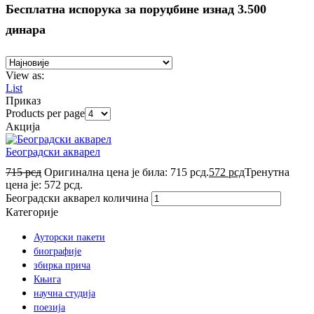
Бесплатна испорука за поруџбине изнад 3.500
динара
View as:
List
Приказ
Products per page
Акција
Београдски акварел
715
рсд
Оригинална цена је била: 715 рсд.
572
рсд
Тренутна
цена је: 572 рсд.
Београдски акварел количина
Категорије
Ауторски пакети
биографије
збирка прича
Књига
научна студија
поезија