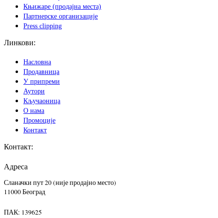
Књижаре (продајна места)
Партнерске организације
Press clipping
Линкови:
Насловна
Продавница
У припреми
Аутори
Кључаоница
О нама
Промоције
Контакт
Контакт:
Адреса
Сланачки пут 20 (није продајно место)
11000 Београд
ПАК: 139625