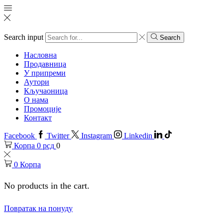
Search input
Search
Насловна
Продавница
У припреми
Аутори
Кључаоница
О нама
Промоције
Контакт
Facebook
Twitter
Instagram
Linkedin
Корпа
0
рсд
0
0
Корпа
No products in the cart.
Повратак на понуду