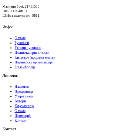
Матични број: 21711535
ПИБ: 112640191
Шифра делатности: 5811
Инфо:
О нама
Рукописи
Услови куповине
Политика приватности
Књижаре (продајна места)
Партнерске организације
Press clipping
Линкови:
Насловна
Продавница
У припреми
Аутори
Кључаоница
О нама
Промоције
Контакт
Контакт: