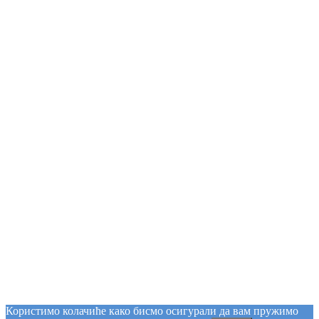
Користимо колачиће како бисмо осигурали да вам пружимо