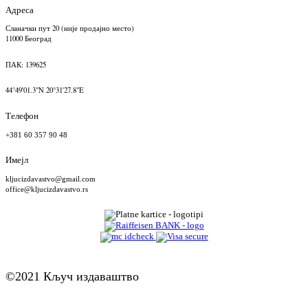
Адреса
Сланачки пут 20 (није продајно место)
11000 Београд
ПАК: 139625
44°49'01.3"N 20°31'27.8"E
Телефон
+381 60 357 90 48
Имејл
kljucizdavastvo@gmail.com
office@kljucizdavastvo.rs
©2021 Кључ издаваштво