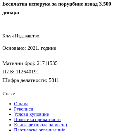
Бесплатна испорука за поруџбине изнад 3.500
динара
Кључ Издаваштво
Основано: 2021. године
Матични број: 21711535
ПИБ: 112640191
Шифра делатности: 5811
Инфо:
О нама
Рукописи
Услови куповине
Политика приватности
Књижаре (продајна места)
Партнерске организације