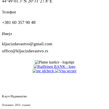
44°49’01.3″N 20°31’27.8″E
Телефон
+381 60 357 90 48
Имејл
kljucizdavastvo@gmail.com
office@kljucizdavastvo.rs
Кључ Издаваштво
Основано: 2021. године