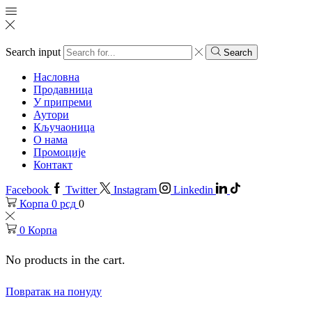
Search input
Search
Насловна
Продавница
У припреми
Аутори
Кључаоница
О нама
Промоције
Контакт
Facebook
Twitter
Instagram
Linkedin
Корпа
0
рсд
0
0
Корпа
No products in the cart.
Повратак на понуду