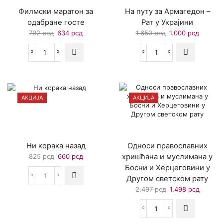
Филмски маратон за
На путу за Армагедон –
одабране госте
Рат у Украјини
Оригинална
Тренутна
Оригинална
Тренут
792
рсд
634
рсд
1.650
рсд
1.000
рсд
цена
цена
цена
цена
је
је:
је
је:
Филмски
На
била:
634 рсд.
била:
1.000 р
маратон
путу
792 рсд.
1.650 рсд.
за
за
одабране
Армагедон
госте
–
АКЦИЈА
АКЦИЈА
количина
Рат
у
Украјини
количина
Ни корака назад
Односи православних
Оригинална
Тренутна
825
рсд
660
рсд
хришћана и муслимана у
цена
цена
Босни и Херцеговини у
је
је:
Другом светском рату
Ни
била:
660 рсд.
Оригинална
Тренут
корака
2.497
рсд
1.498
рсд
825 рсд.
цена
цена
назад
је
је:
количина
Односи
била:
1.498 р
православних