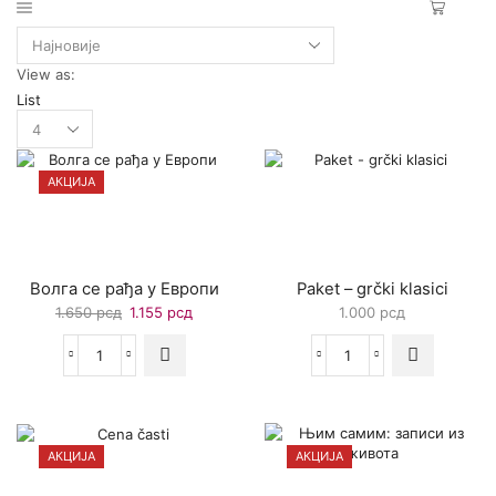
View as:
List
Products
per
page
АКЦИЈА
Волга се рађа у Европи
Paket – grčki klasici
Оригинална
Тренутна
1.650
рсд
1.155
рсд
1.000
рсд
цена
цена
је
је:
Волга
Paket
била:
1.155 рсд.
се
-
1.650 рсд.
рађа
grčki
у
klasici
Европи
количина
АКЦИЈА
АКЦИЈА
количина