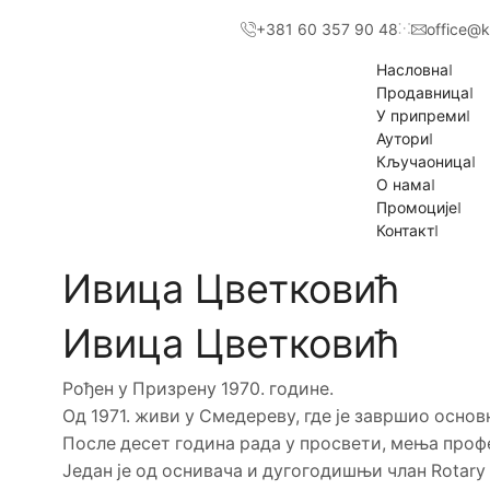
+381 60 357 90 48
office@k
Насловна
Продавница
У припреми
Аутори
Кључаоница
О нама
Промоције
Контакт
Ивица Цветковић
Ивица Цветковић
Рођен у Призрену 1970. године.
Од 1971. живи у Смедереву, где је завршио осно
После десет година рада у просвети, мења проф
Један је од оснивача и дугогодишњи члан Rotary