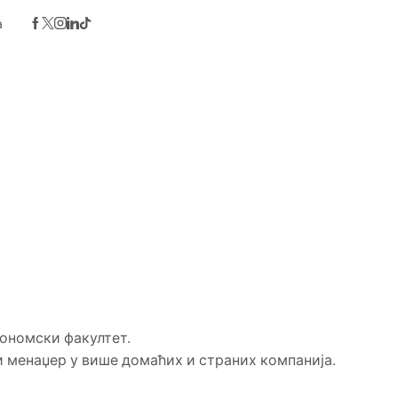
а
кономски факултет.
и менаџер у више домаћих и страних компанија.