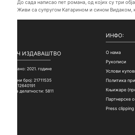
До сада написао пет романа, од којих су три обј
Живи са супругом Kатарином и сином Видаком, ко
ИНФО:
О нама
КЉУЧ ИЗДАВАШТВО
Рукописи
Основано: 2021. године
Услови купов
Матични број: 21711535
Политика пр
ПИБ: 112640191
Књижаре (про
Шифра делатности: 5811
Партнерске о
Press clipping