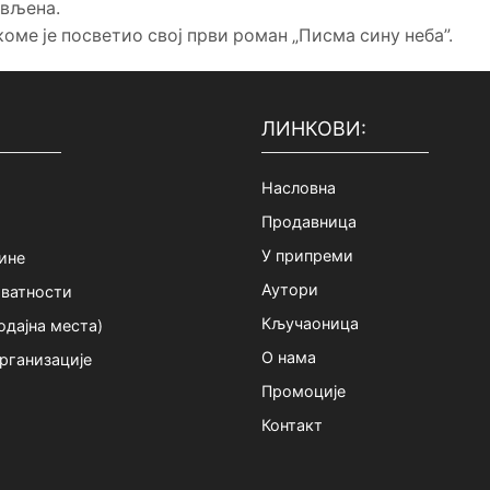
ављена.
ме је посветио свој први роман „Писма сину неба”.
ЛИНКОВИ:
Насловна
Продавница
У припреми
ине
Аутори
иватности
Кључаоница
дајна места)
О нама
рганизације
Промоције
Контакт