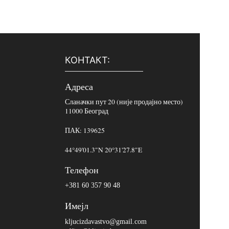
КОНТАКТ:
Адреса
Сланачки пут 20 (није продајно место)
11000 Београд
ПАК: 139625
44°49'01.3"N 20°31'27.8"E
Телефон
+381 60 357 90 48
Имејл
kljucizdavastvo@gmail.com