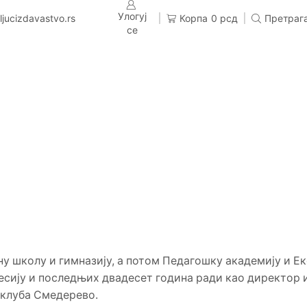
Улогуј
ljucizdavastvo.rs
Корпа
0
рсд
Претраг
се
вну школу и гимназију, а потом Педагошку академију и Е
есију и последњих двадесет година ради као директор 
 клуба Смедерево.