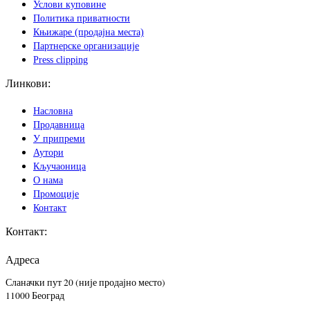
Услови куповине
Политика приватности
Књижаре (продајна места)
Партнерске организације
Press clipping
Линкови:
Насловна
Продавница
У припреми
Аутори
Кључаоница
О нама
Промоције
Контакт
Контакт:
Адреса
Сланачки пут 20 (није продајно место)
11000 Београд