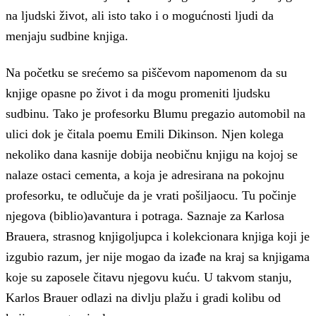
na ljudski život, ali isto tako i o mogućnosti ljudi da
menjaju sudbine knjiga.
Na početku se srećemo sa piščevom napomenom da su
knjige opasne po život i da mogu promeniti ljudsku
sudbinu. Tako je profesorku Blumu pregazio automobil na
ulici dok je čitala poemu Emili Dikinson. Njen kolega
nekoliko dana kasnije dobija neobičnu knjigu na kojoj se
nalaze ostaci cementa, a koja je adresirana na pokojnu
profesorku, te odlučuje da je vrati pošiljaocu. Tu počinje
njegova (biblio)avantura i potraga. Saznaje za Karlosa
Brauera, strasnog knjigoljupca i kolekcionara knjiga koji je
izgubio razum, jer nije mogao da izađe na kraj sa knjigama
koje su zaposele čitavu njegovu kuću. U takvom stanju,
Karlos Brauer odlazi na divlju plažu i gradi kolibu od