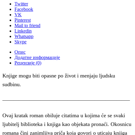
Twitter
Facebook
VK
Pinterest
Mail to friend
Linkedin
Whatsapp
Skype
Опис
Додатне информације
Рецензије (0)
Knjige mogu biti opasne po život i menjaju ljudsku
sudbinu.
———————————————————————–
Ovaj kratak roman obiluje citatima u kojima će se svaki
ljubitelj biblioteka i knjiga kao objekata pronaći. Okosnicu
romana čini zanimljiva priča koja govori o uticaju knjiga