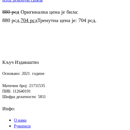
880
рсд
Оригинална цена је била:
880 рсд.
704
рсд
Тренутна цена је: 704 рсд.
Кључ Издаваштво
Основано: 2021. године
Матични број: 21711535
ПИБ: 112640191
Шифра делатности: 5811
Инфо:
О нама
Рукописи