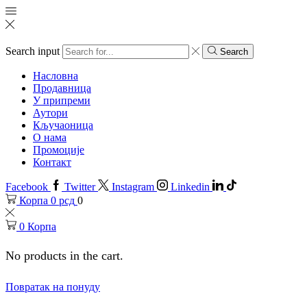
Search input
Search
Насловна
Продавница
У припреми
Аутори
Кључаоница
О нама
Промоције
Контакт
Facebook
Twitter
Instagram
Linkedin
Корпа
0
рсд
0
0
Корпа
No products in the cart.
Повратак на понуду