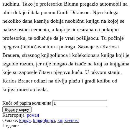
sudbinu. Tako je profesorku Blumu pregazio automobil na
ulici dok je čitala poemu Emili Dikinson. Njen kolega
nekoliko dana kasnije dobija neobičnu knjigu na kojoj se
nalaze ostaci cementa, a koja je adresirana na pokojnu
profesorku, te odlučuje da je vrati pošiljaocu. Tu počinje
njegova (biblio)avantura i potraga. Saznaje za Karlosa
Brauera, strasnog knjigoljupca i kolekcionara knjiga koji je
izgubio razum, jer nije mogao da izađe na kraj sa knjigama
koje su zaposele čitavu njegovu kuću. U takvom stanju,
Karlos Brauer odlazi na divlju plažu i gradi kolibu od
knjiga umesto cigala.
Kuća od papira количина
Додај у корпу
Категорија:
роман
Ознаке:
knjiga
,
knjigoljupci
,
književnost
Подели: