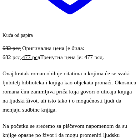
Kuća od papira
682
рсд
Оригинална цена је била:
682 рсд.
477
рсд
Тренутна цена је: 477 рсд.
Ovaj kratak roman obiluje citatima u kojima će se svaki
ljubitelj biblioteka i knjiga kao objekata pronaći. Okosnicu
romana čini zanimljiva priča koja govori o uticaju knjiga
na ljudski život, ali isto tako i o mogućnosti ljudi da
menjaju sudbine knjiga.
Na početku se srećemo sa piščevom napomenom da su
knjige opasne po život i da mogu promeniti ljudsku