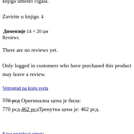
knjiga umesto cigala.
Zavirite u knjigu
⇓
Димензије
14 × 20 цм
Reviews
There are no reviews yet.
Only logged in customers who have purchased this product
may leave a review.
Vetrograd na kraju sveta
770
рсд
Оригинална цена је била:
770 рсд.
462
рсд
Тренутна цена је: 462 рсд.
Kroz prstohvat cimeta