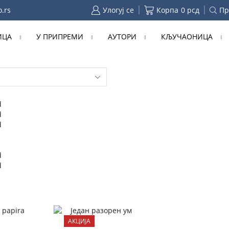
o.rs
Улогуј се
Корпа
0
рсд
Пр
ИЦА
У ПРИПРЕМИ
АУТОРИ
КЉУЧАОНИЦА
d
d
d
d
d
АКЦИЈА