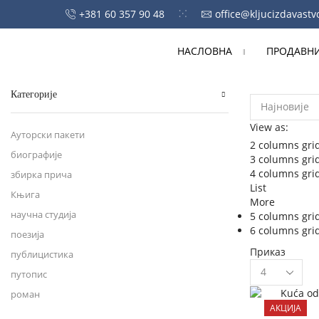
+381 60 357 90 48
office@kljucizdavastv
НАСЛОВНА
ПРОДАВН
Категорије
View as:
Ауторски пакети
2 columns gri
биографије
3 columns gri
4 columns gri
збирка прича
List
Књига
More
научна студија
5 columns gri
6 columns gri
поезија
Приказ
публицистика
Products
путопис
per
page
роман
АКЦИЈА