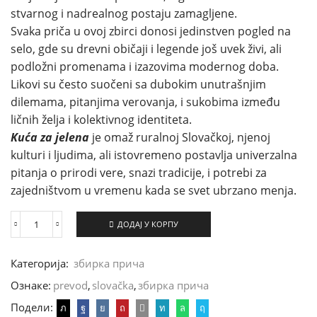
stvarnog i nadrealnog postaju zamagljene.
Svaka priča u ovoj zbirci donosi jedinstven pogled na
selo, gde su drevni običaji i legende još uvek živi, ali
podložni promenama i izazovima modernog doba.
Likovi su često suočeni sa dubokim unutrašnjim
dilemama, pitanjima verovanja, i sukobima između
ličnih želja i kolektivnog identiteta.
Kuća za jelena
je omaž ruralnoj Slovačkoj, njenoj
kulturi i ljudima, ali istovremeno postavlja univerzalna
pitanja o prirodi vere, snazi tradicije, i potrebi za
zajedništvom u vremenu kada se svet ubrzano menja.
ДОДАЈ У КОРПУ
Kuća
za
jelena
Категорија:
збирка прича
количина
Ознаке:
prevod
,
slovačka
,
збирка прича
Подели: