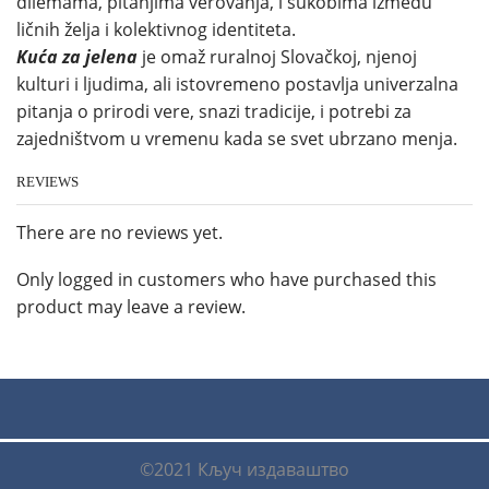
dilemama, pitanjima verovanja, i sukobima između
ličnih želja i kolektivnog identiteta.
Kuća za jelena
je omaž ruralnoj Slovačkoj, njenoj
kulturi i ljudima, ali istovremeno postavlja univerzalna
pitanja o prirodi vere, snazi tradicije, i potrebi za
zajedništvom u vremenu kada se svet ubrzano menja.
REVIEWS
There are no reviews yet.
Only logged in customers who have purchased this
product may leave a review.
©2021 Кључ издаваштво