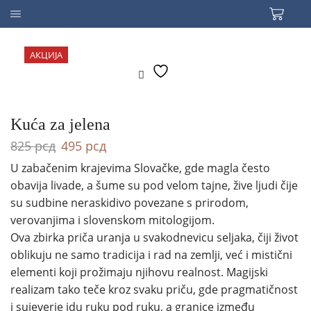
АКЦИЈА
Kuća za jelena
Оригинална
Тренутна
825
рсд
495
рсд
цена
цена
U zabačenim krajevima Slovačke, gde magla često
је
је:
obavija livade, a šume su pod velom tajne, žive ljudi čije
била:
495 рсд.
825 рсд.
su sudbine neraskidivo povezane s prirodom,
verovanjima i slovenskom mitologijom.
Ova zbirka priča uranja u svakodnevicu seljaka, čiji život
oblikuju ne samo tradicija i rad na zemlji, već i mistični
elementi koji prožimaju njihovu realnost. Magijski
realizam tako teče kroz svaku priču, gde pragmatičnost
i sujeverje idu ruku pod ruku, a granice između