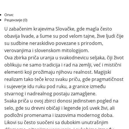
Опис
Рецензије (0)
U zabačenim krajevima Slovačke, gde magla često
obavija livade, a šume su pod velom tajne, žive ljudi čije
su sudbine neraskidivo povezane s prirodom,
verovanjima i slovenskom mitologijom.
Ova zbirka priča uranja u svakodnevicu seljaka, čiji život
oblikuju ne samo tradicija i rad na zemlji, već i mistični
elementi koji prožimaju njihovu realnost. Magijski
realizam tako teče kroz svaku priču, gde pragmatičnost
i sujeverje idu ruku pod ruku, a granice između
stvarnog i nadrealnog postaju zamagljene.
Svaka priča u ovoj zbirci donosi jedinstven pogled na
selo, gde su drevni običaji i legende još uvek živi, ali
podložni promenama i izazovima modernog doba.
Likovi su često suočeni sa dubokim unutrašnjim