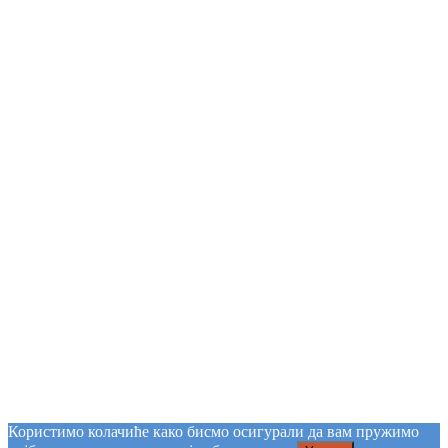
Користимо колачиће како бисмо осигурали да вам пружимо