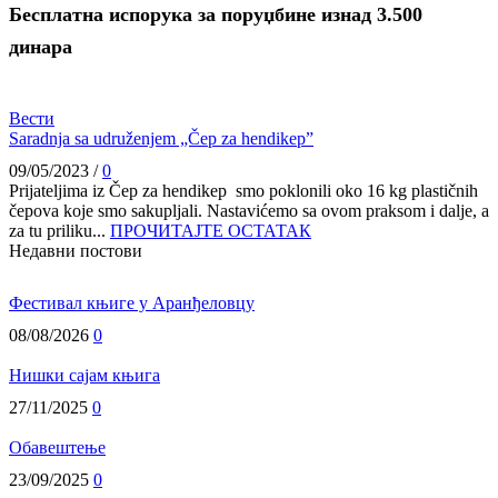
Бесплатна испорука за поруџбине изнад 3.500
динара
Вести
Saradnja sa udruženjem „Čep za hendikep”
09/05/2023
/
0
Prijateljima iz Čep za hendikep smo poklonili oko 16 kg plastičnih
čepova koje smo sakupljali. Nastavićemo sa ovom praksom i dalje, a
za tu priliku...
ПРОЧИТАЈТЕ ОСТАТАК
Недавни постови
Фестивал књиге у Аранђеловцу
08/08/2026
0
Нишки сајам књига
27/11/2025
0
Обавештење
23/09/2025
0