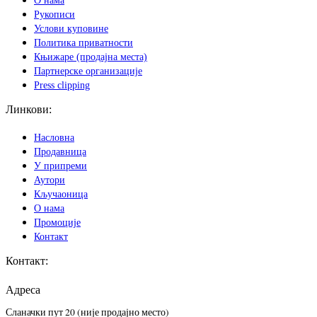
Рукописи
Услови куповине
Политика приватности
Књижаре (продајна места)
Партнерске организације
Press clipping
Линкови:
Насловна
Продавница
У припреми
Аутори
Кључаоница
О нама
Промоције
Контакт
Контакт:
Адреса
Сланачки пут 20 (није продајно место)