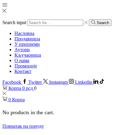
Search input
Search
Насловна
Продавница
У припреми
Аутори
Кључаоница
О нама
Промоције
Контакт
Facebook
Twitter
Instagram
Linkedin
Корпа
0
рсд
0
0
Корпа
No products in the cart.
Повратак на понуду