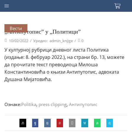
Вести
„Антипутопис” у „Политици”
10/02/2022
/
Уредио:
admin_knjige
/
0
У културној рубрици дневног листа Политика
(издање: 8. фебруар 2022.), на страни бр. 13, можете
да прочитате текст преводиоца Милоша
Константиновића о књизи Антипутопис, адвоката
Душана Мијатовића.
Ознаке:
Politika
,
press clipping
,
Антипутопис