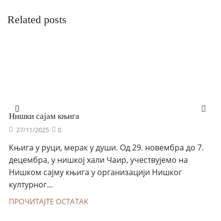
Related posts
Нишки сајам књига
27/11/2025
0
Књига у руци, мерак у души. Од 29. новембра до 7.
децембра, у нишкој хали Чаир, учествујемо на
Нишком сајму књига у организацији Нишког
културног...
ПРОЧИТАЈТЕ ОСТАТАК